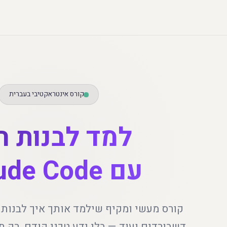
קורס אינטראקטיבי בעברית
למד לבנות ה
עם Claude Code
קורס מעשי ומקיף שילמד אותך איך לבנות 
דשבורדים ועוד — בלי ידע טכני קודם. רק תג