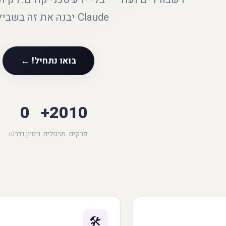
Claude יבנה את זה בשבילך.
בואו נתחיל! ←
0
20+
10
פרקים
תרגולים
ניסיון נדרש
🛠️